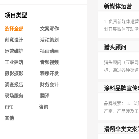
新媒体运营
项目类型
1. 负责新媒体
选择全部
文案写作
划开展微信互动活
创意设计
活动策划
猎头顾问
运营维护
插画动画
工业建筑
音频视频
猎头顾问（互联网
标，通过各种渠道
摄影摄影
程序开发
调查报告
财务会计
涂料品牌宣传
现场服务
翻译
品牌线索： 1、法国美斯
PPT
咨询
产商，产品涉及工
其他
滑翔伞类文案